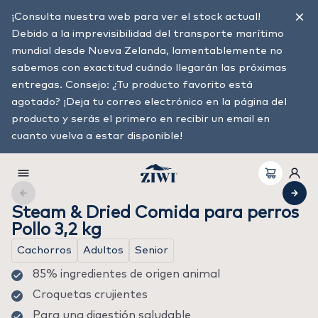
¡Consulta nuestra web para ver el stock actual!
Debido a la imprevisibilidad del transporte marítimo
mundial desde Nueva Zelanda, lamentablemente no
sabemos con exactitud cuándo llegarán las próximas
entregas. Consejo: ¿Tu producto favorito está
agotado? ¡Deja tu correo electrónico en la página del
producto y serás el primero en recibir un email en
cuanto vuelva a estar disponible!
Steam & Dried Comida para perros
Pollo 3,2 kg
Cachorros
Adultos
Senior
85% ingredientes de origen animal
Croquetas crujientes
Para una digestión saludable